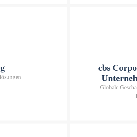
ag
cbs Corpo
Unterne
nlösungen
Globale Geschäf